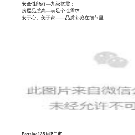
安全性能好—九级抗震；
房屋品质高—满足个性需求。
安于心、美于家——品质都藏在细节里
Passive125系统门窗